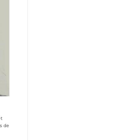
et
ns de