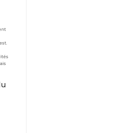
ent
est.
ités
ais
du