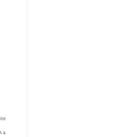
ité
A à