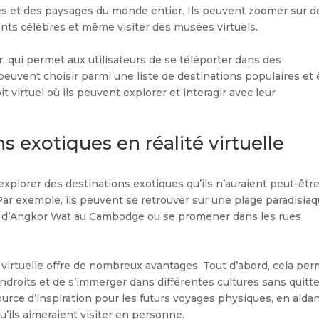
lles et des paysages du monde entier. Ils peuvent zoomer sur d
nts célèbres et même visiter des musées virtuels.
, qui permet aux utilisateurs de se téléporter dans des
 peuvent choisir parmi une liste de destinations populaires et 
virtuel où ils peuvent explorer et interagir avec leur
s exotiques en réalité virtuelle
’explorer des destinations exotiques qu’ils n’auraient peut-êtr
Par exemple, ils peuvent se retrouver sur une plage paradisia
ns d’Angkor Wat au Cambodge ou se promener dans les rues
é virtuelle offre de nombreux avantages. Tout d’abord, cela pe
ndroits et de s’immerger dans différentes cultures sans quitt
source d’inspiration pour les futurs voyages physiques, en aida
qu’ils aimeraient visiter en personne.