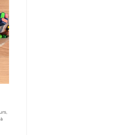
urs,
 à