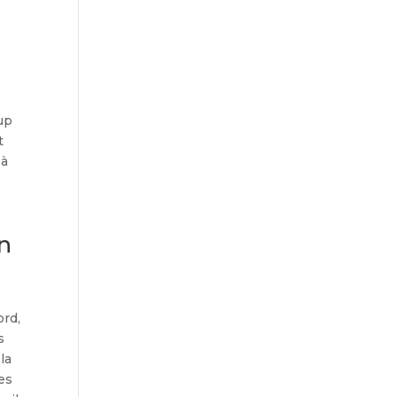
oup
t
 à
on
ord,
s
la
des