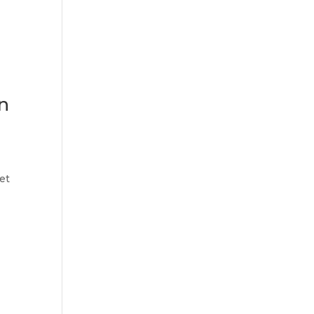
en
et